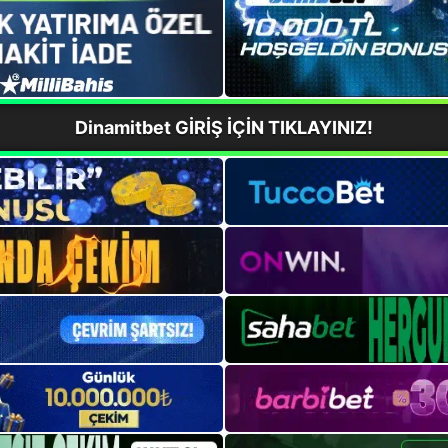
Dinamitbet GİRİŞ İÇİN TIKLAYINIZ!