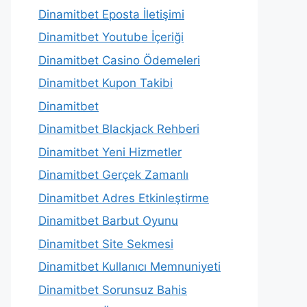
Dinamitbet Eposta İletişimi
Dinamitbet Youtube İçeriği
Dinamitbet Casino Ödemeleri
Dinamitbet Kupon Takibi
Dinamitbet
Dinamitbet Blackjack Rehberi
Dinamitbet Yeni Hizmetler
Dinamitbet Gerçek Zamanlı
Dinamitbet Adres Etkinleştirme
Dinamitbet Barbut Oyunu
Dinamitbet Site Sekmesi
Dinamitbet Kullanıcı Memnuniyeti
Dinamitbet Sorunsuz Bahis